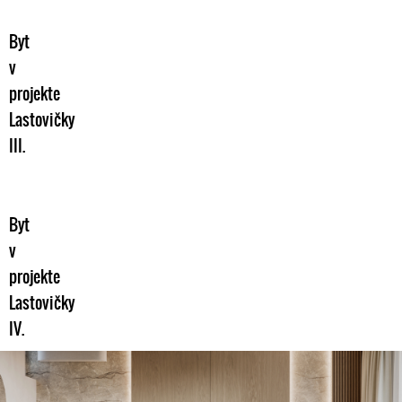
Byt
v
projekte
Lastovičky
III.
Byt
v
projekte
Lastovičky
IV.