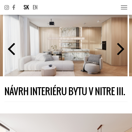
SK
EN
Togg
navi
NÁVRH INTERIÉRU BYTU V NITRE III.