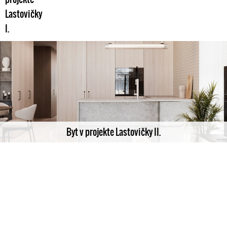
Lastovičky
I.
Byt v projekte Lastovičky II.