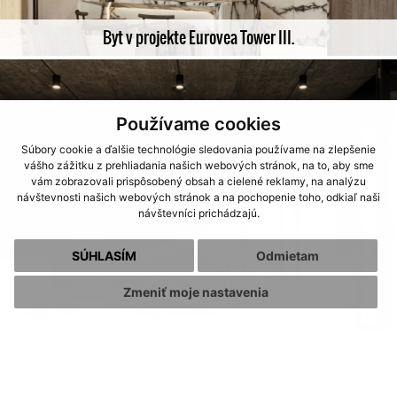
Byt v projekte Eurovea Tower III.
Používame cookies
Súbory cookie a ďalšie technológie sledovania používame na zlepšenie
vášho zážitku z prehliadania našich webových stránok, na to, aby sme
vám zobrazovali prispôsobený obsah a cielené reklamy, na analýzu
návštevnosti našich webových stránok a na pochopenie toho, odkiaľ naši
návštevníci prichádzajú.
SÚHLASÍM
Odmietam
Zmeniť moje nastavenia
Terasa s letnou kuchyňou v RD pri Nitre