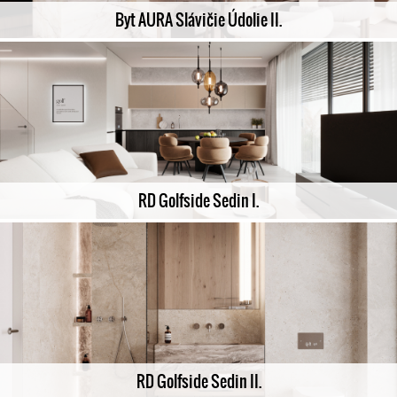
Byt AURA Slávičie Údolie II.
RD Golfside Sedin I.
RD Golfside Sedin II.